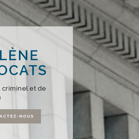
ÉLÈNE
OCATS
 criminel et de
n
ACTEZ-NOUS